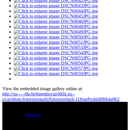
View the embedded image gallery online at:
http://xn-----6kcbe9agmbuvaisjfkhl.xn--
p1ai/photo/fotoreportazhi/fotoreportazh-11#sigProId4f06b4a962
© 2012 -
2026
Кострома Изба Строй. Все права защищены.
Разработка
Инмако
.
Контакты