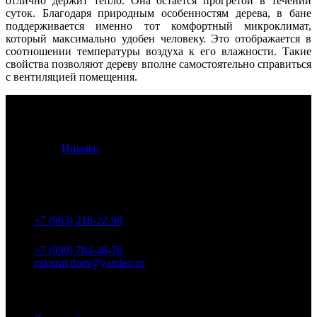
отлично держит тепло. Она остается прогретой в течении
суток. Благодаря природным особенностям дерева, в бане
поддерживается именно тот комфортный микроклимат,
который максимально удобен человеку. Это отображается в
соотношении температуры воздуха к его влажности. Такие
свойства позволяют дереву вполне самостоятельно справиться
с вентиляцией помещения.
© 2012 -
2026
Кострома Изба Строй. Все права защищены.
Разработка
Инмако
.
Контакты
+7 (963) 218-22-98
+7 (999) 784-46-76
zakazat.dom@yandex.ru
Проекты