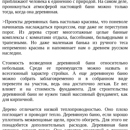
приближают человека к единению с природой. На самом деле,
проникнуться атмосферой настоящей бани можно только
тогда, когда она деревянная.
>Проекты деревянных бань настолько красивы, что поневоле
начинаешь наслаждаться процессом, еще даже не переступив
порог. Из дерева строят многоэтажные целые банные
комплексы с комнатами отдыха, бассейнами, бильярдными и
трапезными. Но даже маленькая банька из ручного теса
непременно красива и напоминает нам о древнем русском
наследии.
Стоимость возведения деревянной бани относительно
небольшая. Среди ее преимуществ можно назвать и
всесезонный характер стройки. А еще деревянную баню
можно собрать заблаговременно и в собранном виде
перевезти на участок, ведь она достаточно легкая. Ее вес
влияет и на стоимость фундамента. Для строительства
деревянной бани не нужен такой массивный фундамент, как
для кирпичной.
Дерево отличается низкой теплопроводностью. Оно плохо
поглощает и проводит тепло. Деревянную баню, если хорошо
уплотнить межвенцовые щели, просто обогреть. Для этого не
понадобится дополнительных расходов. Деревянная баня