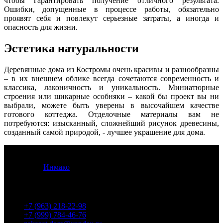
чтобы гарантировать получение отличного результата.
Ошибки, допущенные в процессе работы, обязательно
проявят себя и повлекут серьезные затраты, а иногда и
опасность для жизни.
Эстетика натуральности
Деревянные дома из Костромы очень красивы и разнообразны
– в их внешнем облике всегда сочетаются современность и
классика, лаконичность и уникальность. Миниатюрные
строения или шикарные особняки – какой бы проект вы ни
выбрали, можете быть уверены в высочайшем качестве
готового коттеджа. Отделочные материалы вам не
потребуются: изысканный, сложнейший рисунок древесины,
созданный самой природой, - лучшее украшение для дома.
© 2012 -
2026
Кострома Изба Строй. Все права защищены.
Разработка
Инмако
.
Контакты
+7 (963) 218-22-98
+7 (999) 784-46-76