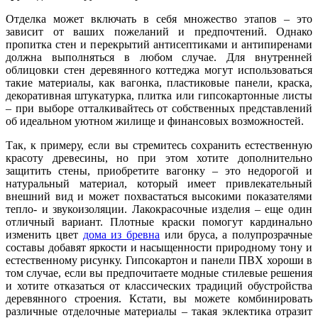
Отделка может включать в себя множество этапов – это
зависит от ваших пожеланий и предпочтений. Однако
пропитка стен и перекрытий антисептиками и антипиренами
должна выполняться в любом случае. Для внутренней
облицовки стен деревянного коттеджа могут использоваться
такие материалы, как вагонка, пластиковые панели, краска,
декоративная штукатурка, плитка или гипсокартонные листы
– при выборе отталкивайтесь от собственных представлений
об идеальном уютном жилище и финансовых возможностей.
Так, к примеру, если вы стремитесь сохранить естественную
красоту древесины, но при этом хотите дополнительно
защитить стены, приобретите вагонку – это недорогой и
натуральный материал, который имеет привлекательный
внешний вид и может похвастаться высокими показателями
тепло- и звукоизоляции. Лакокрасочные изделия – еще один
отличный вариант. Плотные краски помогут кардинально
изменить цвет
дома из бревна
или бруса, а полупрозрачные
составы добавят яркости и насыщенности природному тону и
естественному рисунку. Гипсокартон и панели ПВХ хороши в
том случае, если вы предпочитаете модные стилевые решения
и хотите отказаться от классических традиций обустройства
деревянного строения. Кстати, вы можете комбинировать
различные отделочные материалы – такая эклектика отразит