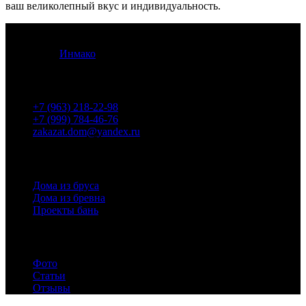
ваш великолепный вкус и индивидуальность.
© 2012 -
2026
Кострома Изба Строй. Все права защищены.
Разработка
Инмако
.
Контакты
+7 (963) 218-22-98
+7 (999) 784-46-76
zakazat.dom@yandex.ru
Проекты
Дома из бруса
Дома из бревна
Проекты бань
Инфо
Фото
Статьи
Отзывы