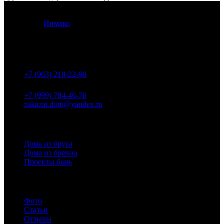
© 2012 -
2026
Кострома Изба Строй. Все права защищены.
Разработка
Инмако
.
Контакты
+7 (963) 218-22-98
+7 (999) 784-46-76
zakazat.dom@yandex.ru
Проекты
Дома из бруса
Дома из бревна
Проекты бань
Инфо
Фото
Статьи
Отзывы