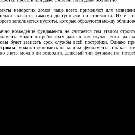
оекты недорогих домов чаще всего применяют для возведени
ттеджи являются самыми доступными по стоимости. Их изгот
орого заполняются пустоты, которые образуются между облицо
чно возведение фундамента не считается тем этапом строите
дамента может потребоваться даже в том случае, если вы вы
овы будет зависеть срок службы всей постройки. Однако пр
стромы
, можно сэкономить на заливке фундамента, так как эт
но знать, можно ли возводить дешевый тип фундамента, потре