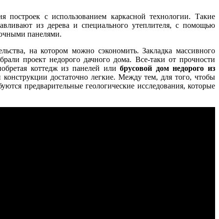
я построек с использованием каркасной технологии. Такие
авливают из дерева и специального утеплителя, с помощью
вочными панелями.
льства, на котором можно сэкономить. Закладка массивного
брали проект недорого дачного дома. Все-таки от прочности
иобретая коттедж из панелей или
брусовой дом недорого из
и конструкции достаточно легкие. Между тем, для того, чтобы
буются предварительные геологические исследования, которые