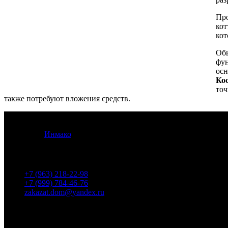
Пр
ко
кот
Обы
фун
осн
Ко
точ
также потребуют вложения средств.
© 2012 -
2026
Кострома Изба Строй. Все права защищены.
Разработка
Инмако
.
Контакты
+7 (963) 218-22-98
+7 (999) 784-46-76
zakazat.dom@yandex.ru
Проекты