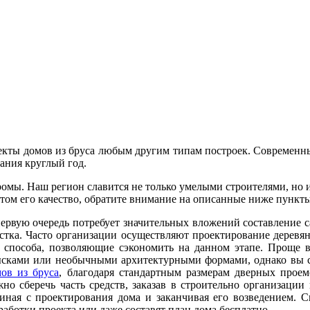
екты домов из бруса любым другим типам построек. Современны
вания круглый год.
ромы. Наш регион славится не только умелыми строителями, но 
том его качество, обратите внимание на описанные ниже пункты
ервую очередь потребует значительных вложений составление с
стка. Часто организации осуществляют проектирование деревян
 способа, позволяющие сэкономить на данном этапе. Проще в
сками или необычными архитектурными формами, однако вы с
ов из бруса
, благодаря стандартным размерам дверных проем
но сберечь часть средств, заказав в строительно организации
иная с проектирования дома и заканчивая его возведением. С
работки проекта или даже составят план дома бесплатно.